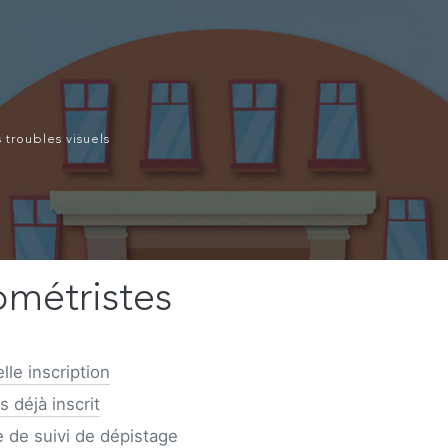
troubles visuels
métristes
lle inscription
s déjà inscrit
e de suivi de dépistage